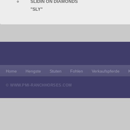
SLIDIN ON DIAMONDS
"SLY"
Home
Hengste
Stuten
Fohlen
Verkaufspferde
© WWW.PMI-RANCHHORSES.COM