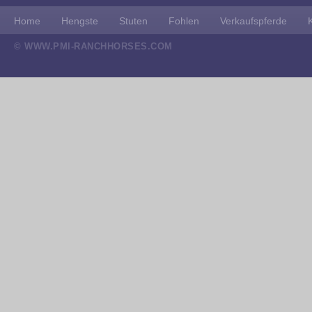
Home
Hengste
Stuten
Fohlen
Verkaufspferde
© WWW.PMI-RANCHHORSES.COM